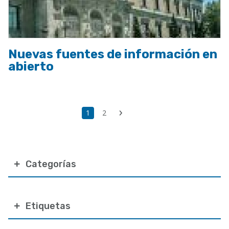
Nuevas fuentes de información en
abierto
Paginación
Última
Página
1
Page
2
Siguiente
página
actual
página
Categorías
Etiquetas