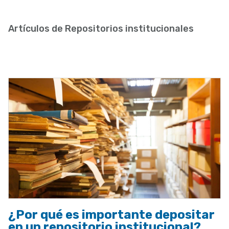
enlaces
de
Artículos de Repositorios institucionales
ayuda
a
la
navegación
¿Por qué es importante depositar
en un repositorio institucional?