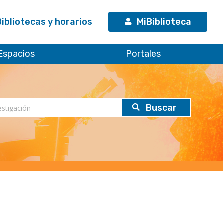
Bibliotecas y horarios
MiBiblioteca
Espacios
Portales