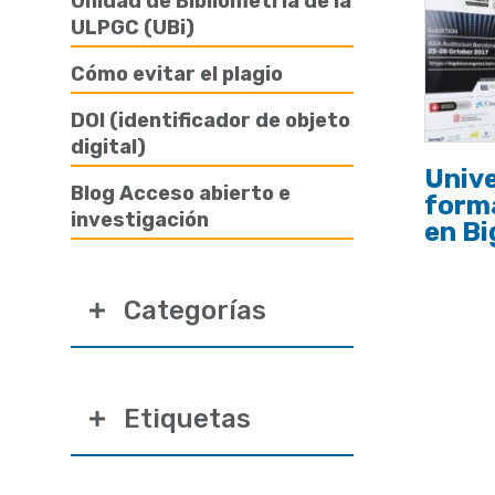
Unidad de Bibliometría de la
ULPGC (UBi)
Cómo evitar el plagio
DOI (identificador de objeto
digital)
Unive
Blog Acceso abierto e
form
investigación
en B
Categorías
Etiquetas