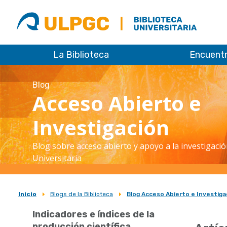
ULPGC
Biblioteca
ULPGC
La Biblioteca
Encuent
Blog
Acceso Abierto e
Investigación
Blog sobre acceso abierto y apoyo a la investigació
Universitaria
Inicio
Blogs de la Biblioteca
Blog Acceso Abierto e Investiga
Sobrescribir
Indicadores e índices de la
enlaces
producción científica