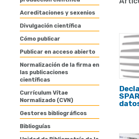
Artíc
de
Acreditaciones y sexenios
ayuda
Divulgación científica
a
la
Cómo publicar
navegación
Publicar en acceso abierto
Normalización de la firma en
las publicaciones
científicas
Decla
Currículum Vítae
SPAR
Normalizado (CVN)
datos
Gestores bibliográficos
Biblioguías