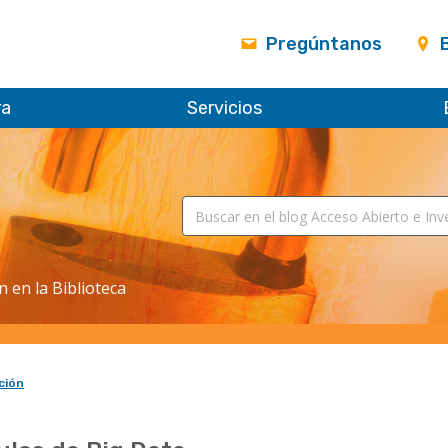
Pregúntanos
ra
Servicios
n en la Biblioteca
ción