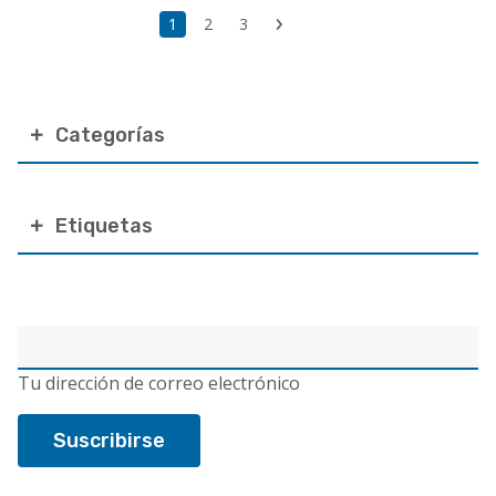
Paginación
Última
Página
1
Page
2
Page
3
Siguiente
página
actual
página
Categorías
Etiquetas
Correo
electrónico
Tu dirección de correo electrónico