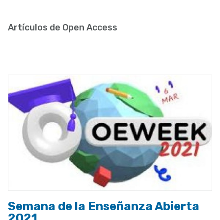
enlaces
de
Artículos de Open Access
ayuda
a
la
navegación
Semana de la Enseñanza Abierta
2021