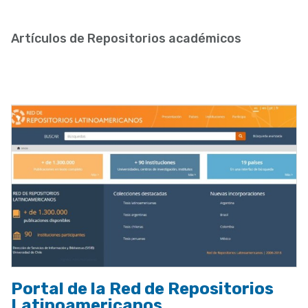
enlaces
de
Artículos de Repositorios académicos
ayuda
a
la
navegación
Portal de la Red de Repositorios
Latinoamericanos