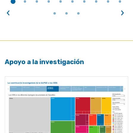
Anterior
Sig
Apoyo a la investigación