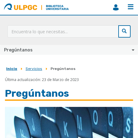
ULPGC
Biblioteca
ULPGC
Pregúntanos
Inicio
Servicios
Pregúntanos
Sobrescribir
Última actualización: 23 de Marzo de 2023
enlaces
de
Pregúntanos
ayuda
a
Imagen
la
navegación