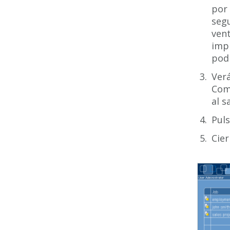
por 
segu
vent
impr
podr
Verá
Comp
al 
Puls
Cier