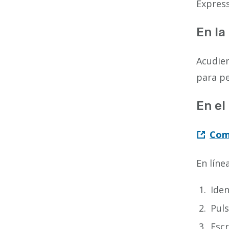
Express
En la
Acudien
para pe
En el
Comp
En líne
Iden
Pul
Escr