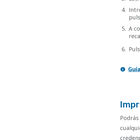
Intr
pul
A c
reca
Puls
Guí
Impr
Podrás
cualqui
credenc