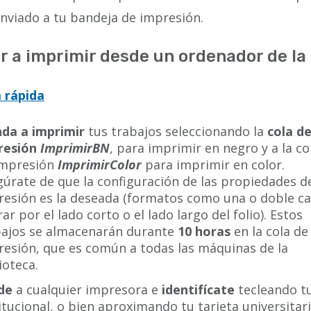
nviado a tu bandeja de impresión.
r a imprimir desde un ordenador de la 
 rápida
da a imprimir
tus trabajos seleccionando la
cola d
resión
ImprimirBN
, para imprimir en negro y a la co
impresión
ImprimirColor
para imprimir en color.
úrate de que la configuración de las propiedades d
resión es la deseada (formatos como una o doble ca
rar por el lado corto o el lado largo del folio). Estos
bajos se almacenarán durante
10 horas
en la cola de
resión, que es común a todas las máquinas de la
ioteca.
de
a cualquier impresora e
identifícate
tecleando tu 
itucional, o bien aproximando tu tarjeta universitari