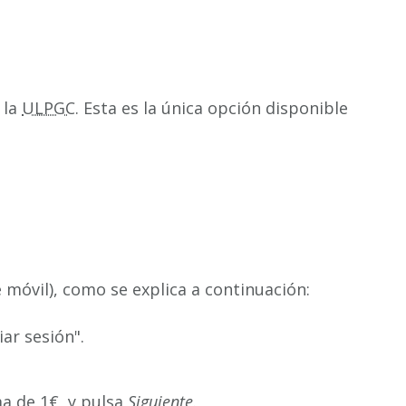
 la
ULPGC
. Esta es la única opción disponible
móvil), como se explica a continuación:
ar sesión".
ma de 1€, y pulsa
Siguiente
.