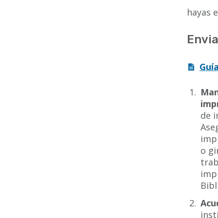
hayas e
Envia
Guía
Man
imp
de 
Aseg
imp
o gi
tra
imp
Bibl
Acu
inst