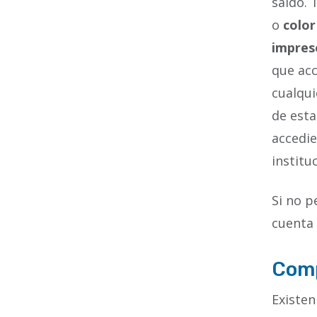
saldo. 
o
color
impreso
que acc
cualqui
de esta
accedie
institu
Si no p
cuenta 
Comp
Existe