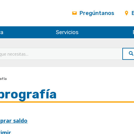
Pregúntanos
ra
Servicios
afía
prografía
prar saldo
imir