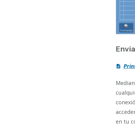
Envia
Prin
Median
cualqui
conexió
accede
en tu c