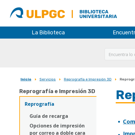
ULPGC
Biblioteca
ULPGC
La Biblioteca
Encuent
Inicio
Servicios
Reprografía e Impresión 3D
Reprogr
Sobrescribir
Re
Reprografía e Impresión 3D
enlaces
de
Reprografía
ayuda
Guía de recarga
Com
a
Opciones de impresión
por correo a doble cara
Impr