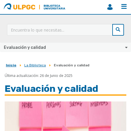
ULPGC
Biblioteca
ULPGC
Evaluación y calidad
Inicio
La Biblioteca
Evaluación y calidad
Sobrescribir
Última actualización: 26 de Junio de 2025
enlaces
de
Evaluación y calidad
ayuda
a
Imagen
la
navegación