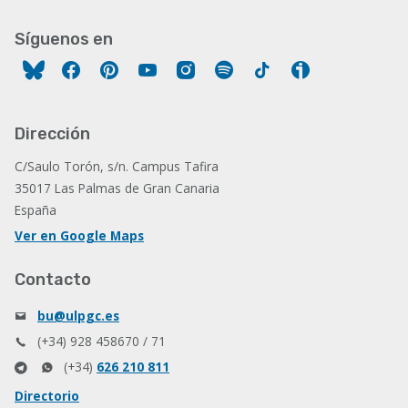
Síguenos en
Facebook
Pinterest
YouTube
Instagram
Spotify
Tiktok
Ivoox
Dirección
C/Saulo Torón, s/n. Campus Tafira
35017 Las Palmas de Gran Canaria
España
Ver en Google Maps
Contacto
bu@ulpgc.es
(+34) 928 458670 / 71
(+34)
626 210 811
Directorio