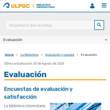
ULPGC
Biblioteca
ULPGC
Evaluación
Inicio
La Biblioteca
Evaluación y calidad
Evaluación
Sobrescribir
Última actualización: 03 de Agosto de 2026
enlaces
de
Evaluación
ayuda
a
Encuestas de evaluación y
la
satisfacción
navegación
La Biblioteca Universitaria