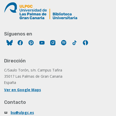
Síguenos en
Facebook
Pinterest
YouTube
Instagram
Spotify
Tiktok
Ivoox
Dirección
C/Saulo Torón, s/n. Campus Tafira
35017 Las Palmas de Gran Canaria
España
Ver en Google Maps
Contacto
bu@ulpgc.es