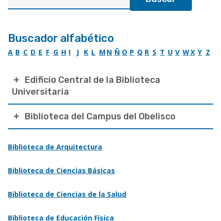
Buscador alfabético
A
B
C
D
E
F
G
H
I
J
K
L
M
N
Ñ
O
P
Q
R
S
T
U
V
W
X
Y
Z
Edificio Central de la Biblioteca
Universitaria
Biblioteca del Campus del Obelisco
Biblioteca de Arquitectura
Biblioteca de Ciencias Básicas
Biblioteca de Ciencias de la Salud
Biblioteca de Educación Física