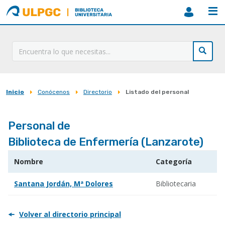
ULPGC
Biblioteca
ULPGC
Inicio
Conócenos
Directorio
Listado del personal
Sobrescribir
enlaces
Personal de
de
Biblioteca de Enfermería (Lanzarote)
ayuda
a
Nombre
Categoría
la
Santana Jordán, Mª Dolores
Bibliotecaria
navegación
Volver al directorio principal