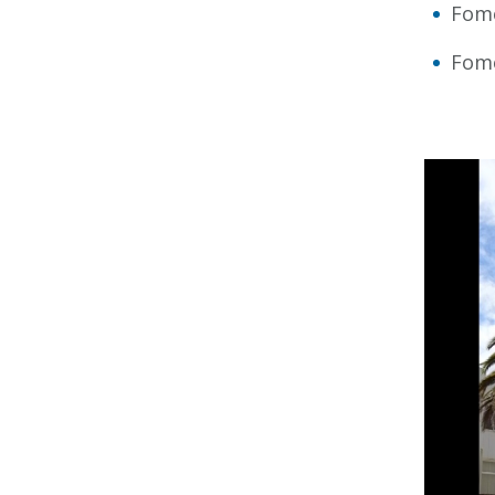
Fome
Fome