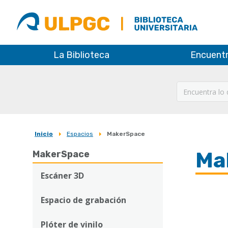
ULPGC
Biblioteca
ULPGC
La Biblioteca
Encuent
Inicio
Espacios
MakerSpace
Sobrescribir
Ma
MakerSpace
enlaces
de
Escáner 3D
ayuda
Espacio de grabación
Imagen
a
Plóter de vinilo