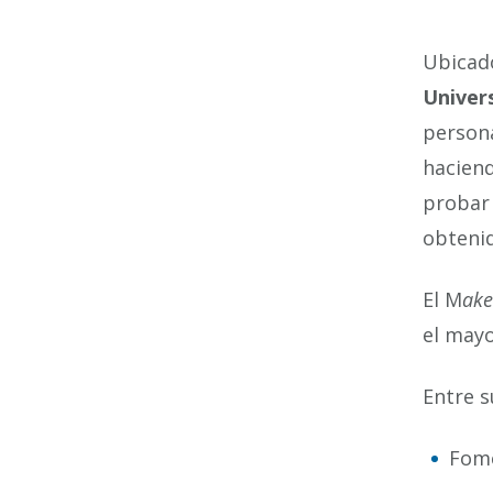
Ubicado
Univers
persona
hacien
probar 
obteni
El M
ak
el mayo
Entre s
Fome