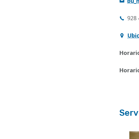
bu_
928 
Ubi
Horari
Horari
Serv