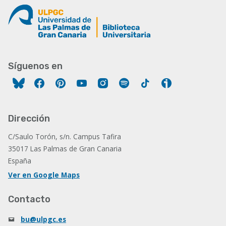
Síguenos en
Facebook
Pinterest
YouTube
Instagram
Spotify
Tiktok
Ivoox
Dirección
C/Saulo Torón, s/n. Campus Tafira
35017 Las Palmas de Gran Canaria
España
Ver en Google Maps
Contacto
bu@ulpgc.es