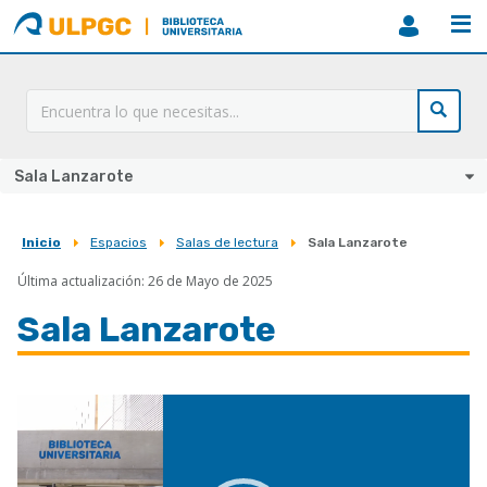
ULPGC
Biblioteca
ULPGC
Sala Lanzarote
Inicio
Espacios
Salas de lectura
Sala Lanzarote
Sobrescribir
Última actualización: 26 de Mayo de 2025
enlaces
de
Sala Lanzarote
ayuda
a
la
navegación