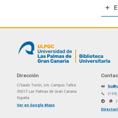
E
Dirección
Contac
C/Saulo Torón, s/n. Campus Tafira
bu@u
35017 Las Palmas de Gran Canaria
(+34)
España
(
Ver en Google Maps
Director