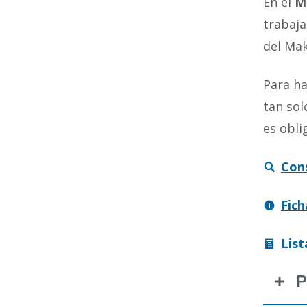
En el
M
trabaja
del Ma
Para h
tan sol
es obli
Cons
Fich
List
P