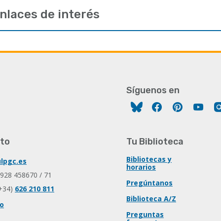
nlaces de interés
Síguenos en
Facebook
Pinterest
You
to
Tu Biblioteca
Bibliotecas y
lpgc.es
horarios
 928 458670 / 71
Pregúntanos
+34)
626 210 811
Biblioteca A/Z
io
Preguntas