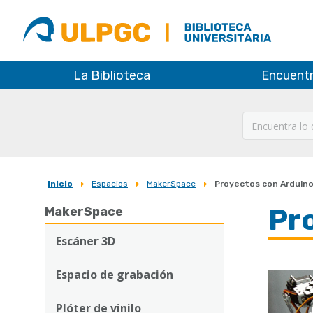
ULPGC
Biblioteca
ULPGC
La Biblioteca
Encuent
Inicio
Espacios
MakerSpace
Proyectos con Arduin
Sobrescribir
Pr
MakerSpace
enlaces
de
Escáner 3D
ayuda
Espacio de grabación
Imagen
a
Plóter de vinilo