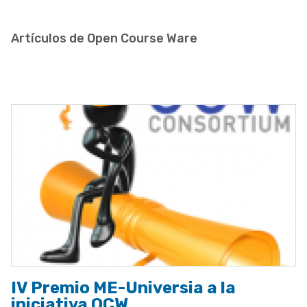
enlaces
de
Artículos de Open Course Ware
ayuda
a
la
navegación
IV Premio ME-Universia a la
iniciativa OCW