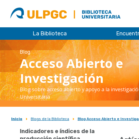
ULPGC
Biblioteca
ULPGC
La Biblioteca
Encuent
Blog
Acceso Abierto e
Investigación
Blog sobre acceso abierto y apoyo a la investigació
Universitaria
Inicio
Blogs de la Biblioteca
Blog Acceso Abierto e Investiga
Sobrescribir
Indicadores e índices de la
enlaces
producción científica