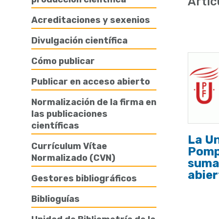
Artíc
de
Acreditaciones y sexenios
ayuda
Divulgación científica
a
la
Cómo publicar
navegación
Publicar en acceso abierto
Normalización de la firma en
las publicaciones
científicas
La Un
Currículum Vítae
Pomp
Normalizado (CVN)
suma
abier
Gestores bibliográficos
Biblioguías