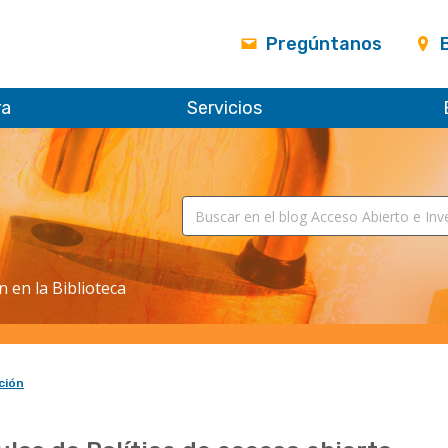
Pregúntanos
ra
Servicios
n en la Biblioteca
ción