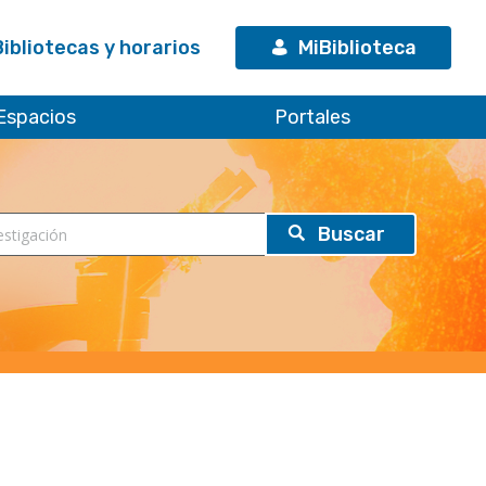
Bibliotecas y horarios
MiBiblioteca
Espacios
Portales