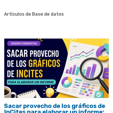
enlaces
de
Artículos de Base de datos
ayuda
a
la
navegación
Sacar provecho de los gráficos de
InCites para elaborar un informe: