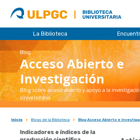
ULPGC
Biblioteca
ULPGC
La Biblioteca
Encuent
Blog
Acceso Abierto e
Investigación
Blog sobre acceso abierto y apoyo a la investigació
Universitaria
Inicio
Blogs de la Biblioteca
Blog Acceso Abierto e Investiga
Sobrescribir
Indicadores e índices de la
enlaces
producción científica