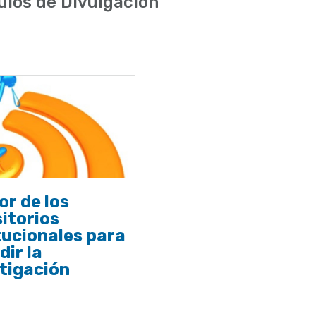
ulos de Divulgación
lor de los
itorios
tucionales para
dir la
tigación