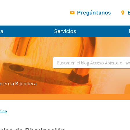
Pregúntanos
ra
Servicios
n en la Biblioteca
ción