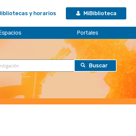
Bibliotecas y horarios
MiBiblioteca
Espacios
Portales