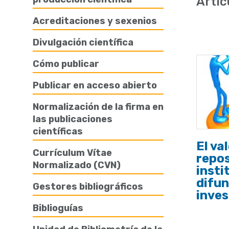
Artíc
de
Acreditaciones y sexenios
ayuda
Divulgación científica
a
la
Cómo publicar
navegación
Publicar en acceso abierto
Normalización de la firma en
las publicaciones
científicas
El va
Currículum Vítae
repos
Normalizado (CVN)
insti
difun
Gestores bibliográficos
inves
Biblioguías