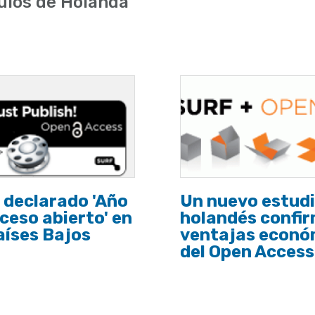
ulos de Holanda
 declarado 'Año
Un nuevo estud
ceso abierto' en
holandés confir
aíses Bajos
ventajas econó
del Open Access