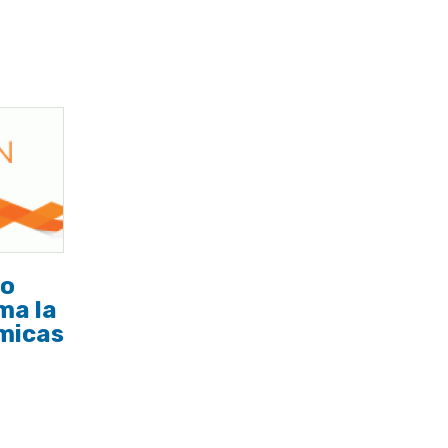
io
ma la
micas