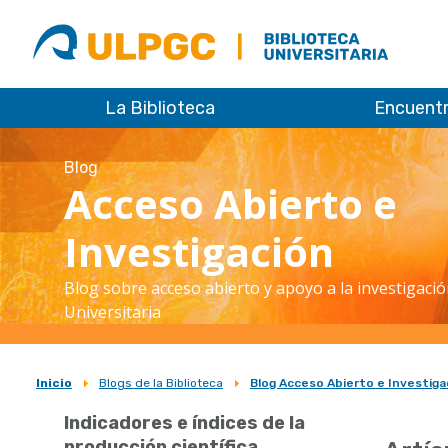
ULPGC
Biblioteca
ULPGC
La Biblioteca
Encuent
Blog
Acceso Abierto e
Investigación
Blog sobre acceso abierto y apoyo a la investigació
Universitaria
Inicio
Blogs de la Biblioteca
Blog Acceso Abierto e Investiga
Sobrescribir
Indicadores e índices de la
enlaces
producción científica