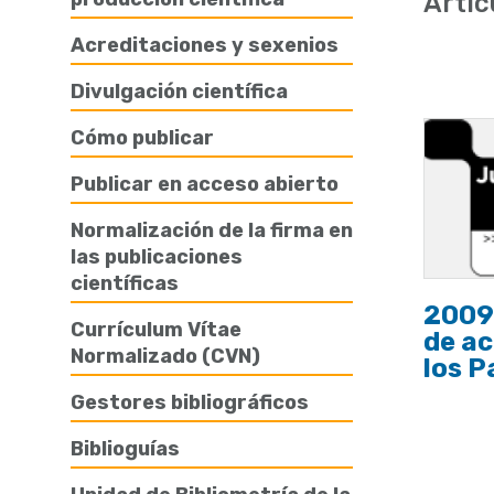
Artíc
de
Acreditaciones y sexenios
ayuda
Divulgación científica
a
la
Cómo publicar
navegación
Publicar en acceso abierto
Normalización de la firma en
las publicaciones
científicas
2009
Currículum Vítae
de ac
Normalizado (CVN)
los P
Gestores bibliográficos
Biblioguías