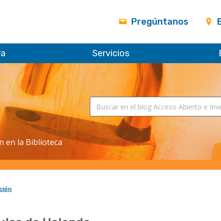
Pregúntanos
ra
Servicios
n en la Biblioteca
ción