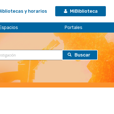
Bibliotecas y horarios
MiBiblioteca
Espacios
Portales