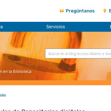
Pregúntanos
ra
Servicios
n en la Biblioteca
ción