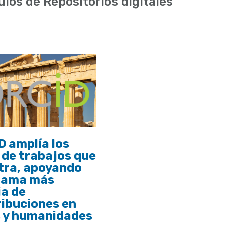
ulos de Repositorios digitales
 amplía los
 de trabajos que
tra, apoyando
gama más
a de
ibuciones en
s y humanidades