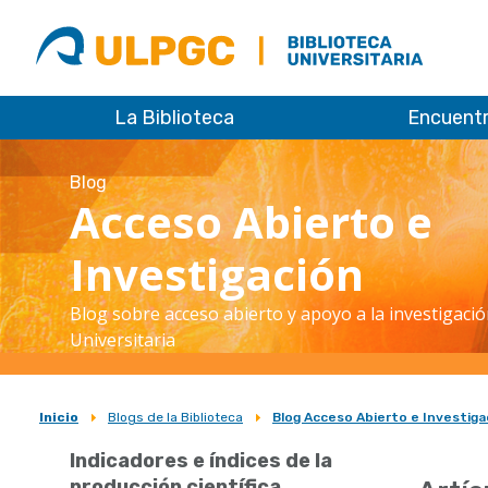
ULPGC
Biblioteca
ULPGC
La Biblioteca
Encuent
Blog
Acceso Abierto e
Investigación
Blog sobre acceso abierto y apoyo a la investigació
Universitaria
Inicio
Blogs de la Biblioteca
Blog Acceso Abierto e Investiga
Sobrescribir
Indicadores e índices de la
enlaces
producción científica