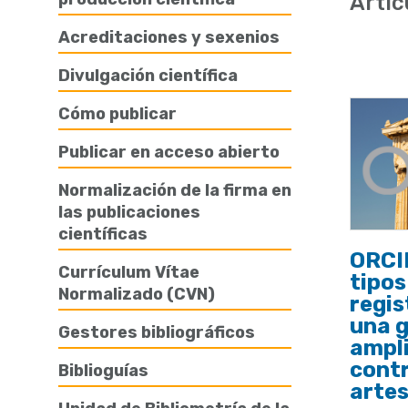
Artíc
de
Acreditaciones y sexenios
ayuda
Divulgación científica
a
la
Cómo publicar
navegación
Publicar en acceso abierto
Normalización de la firma en
las publicaciones
científicas
ORCID
Currículum Vítae
tipos
Normalizado (CVN)
regis
una 
Gestores bibliográficos
ampli
contr
Biblioguías
arte