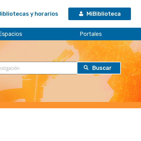
Bibliotecas y horarios
MiBiblioteca
Espacios
Portales