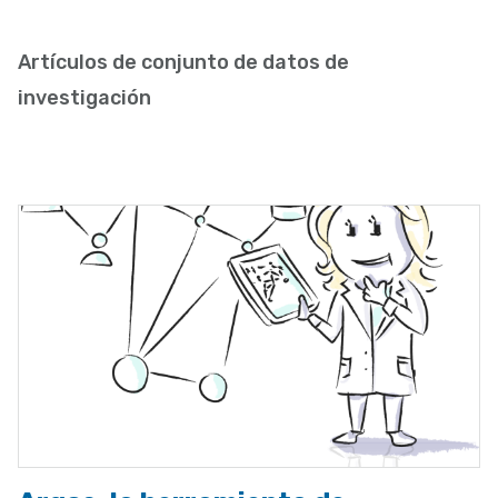
enlaces
de
Artículos de conjunto de datos de
ayuda
investigación
a
la
navegación