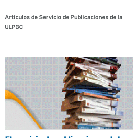
enlaces
de
Artículos de Servicio de Publicaciones de la
ayuda
ULPGC
a
la
navegación