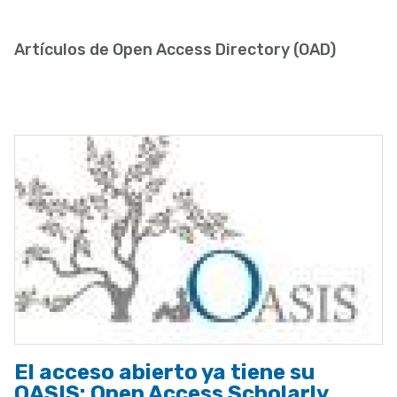
enlaces
de
Artículos de Open Access Directory (OAD)
ayuda
a
la
navegación
El acceso abierto ya tiene su
OASIS: Open Access Scholarly