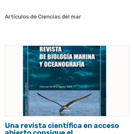
enlaces
de
Artículos de Ciencias del mar
ayuda
a
la
navegación
Una revista científica en acceso
abierto consigue el