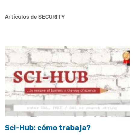
enlaces
de
Artículos de SECURITY
ayuda
a
la
navegación
Sci-Hub: cómo trabaja?