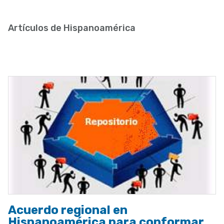
enlaces
de
Artículos de Hispanoamérica
ayuda
a
la
navegación
Acuerdo regional en
Hispanoamérica para conformar