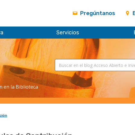
Pregúntanos
ra
Servicios
n en la Biblioteca
ción