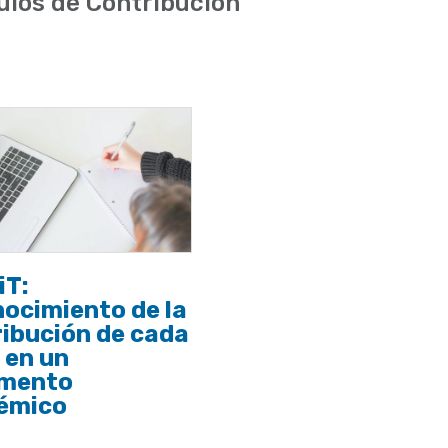
ulos de Contribución
iT:
ocimiento de la
ibución de cada
 en un
mento
émico