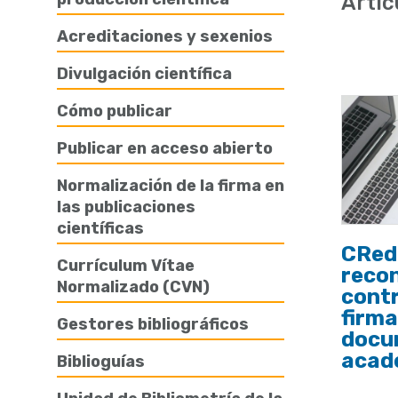
Artíc
de
Acreditaciones y sexenios
ayuda
Divulgación científica
a
la
Cómo publicar
navegación
Publicar en acceso abierto
Normalización de la firma en
las publicaciones
científicas
CRed
Currículum Vítae
recon
Normalizado (CVN)
contr
firma
Gestores bibliográficos
docu
acad
Biblioguías