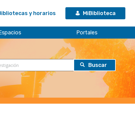
Bibliotecas y horarios
MiBiblioteca
Espacios
Portales