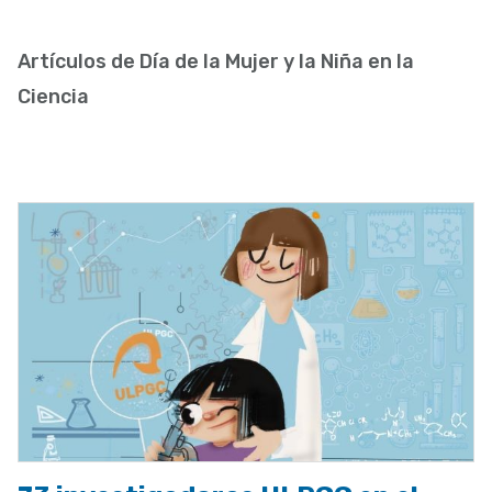
enlaces
de
Artículos de Día de la Mujer y la Niña en la
ayuda
Ciencia
a
la
navegación