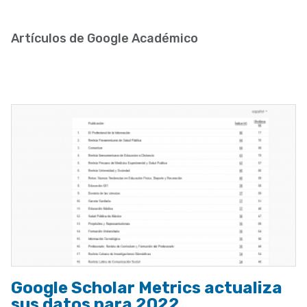
enlaces
de
Artículos de Google Académico
ayuda
a
la
navegación
Google Scholar Metrics actualiza
sus datos para 2022