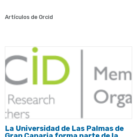
enlaces
de
Artículos de Orcid
ayuda
a
la
navegación
La Universidad de Las Palmas de
Gran Canaria forma parte de la