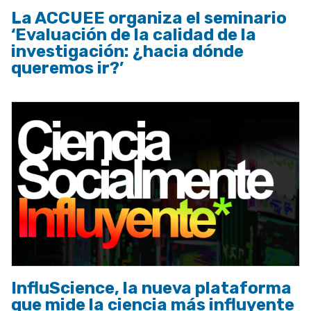
La ACCUEE organiza el seminario
‘Evaluación de la calidad de la
investigación: ¿hacia dónde
queremos ir?’
InfluScience, la nueva plataforma
que mide la ciencia más influyente