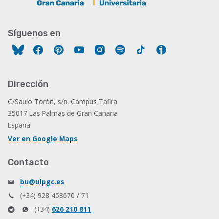
Síguenos en
Facebook
Pinterest
YouTube
Instagram
Spotify
Tiktok
Ivoox
Dirección
C/Saulo Torón, s/n. Campus Tafira
35017 Las Palmas de Gran Canaria
España
Ver en Google Maps
Contacto
bu@ulpgc.es
(+34) 928 458670 / 71
(+34)
626 210 811