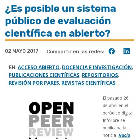
enlaces
¿Es posible un sistema
de
público de evaluación
ayuda
a
científica en abierto?
la
navegación
Compart
Co
02 MAYO 2017
Compartir en las redes:
en
en
Faceboo
Lin
ACCESO ABIERTO
DOCENCIA E INVESTIGACIÓN
EN:
,
,
PUBLICACIONES CIENTÍFICAS
REPOSITORIOS
,
,
REVISIÓN POR PARES
REVISTAS CIENTÍFICAS
,
El pasado 26
de abril en el
peródico digital
Infolibre se
publicaba la
noticia
Hacia