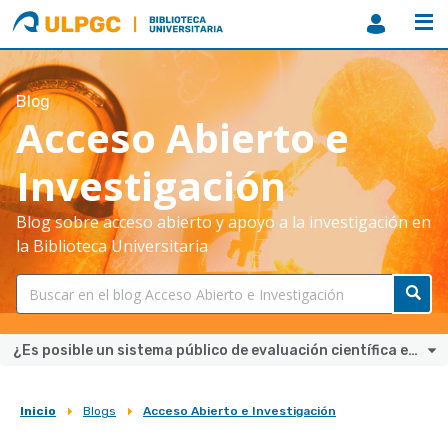
ULPGC
Biblioteca
ULPGC
Blog
Acceso Abierto e
Investigación
Blog sobre acceso abierto y apoyo a la investigación en
la Biblioteca Universitaria
¿Es posible un sistema público de evaluación científica en abierto?
Inicio
Blogs
Acceso Abierto e Investigación
Sobrescribir