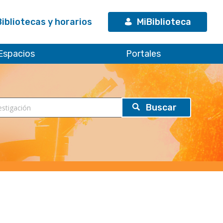
Bibliotecas y horarios
MiBiblioteca
Espacios
Portales