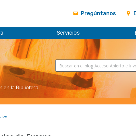
Pregúntanos
ra
Servicios
n en la Biblioteca
ción