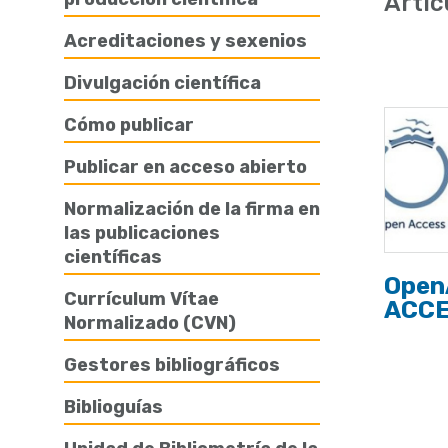
Artíc
de
Acreditaciones y sexenios
ayuda
Divulgación científica
a
la
Cómo publicar
navegación
Publicar en acceso abierto
Normalización de la firma en
las publicaciones
científicas
Open
Currículum Vítae
ACC
Normalizado (CVN)
Gestores bibliográficos
Biblioguías