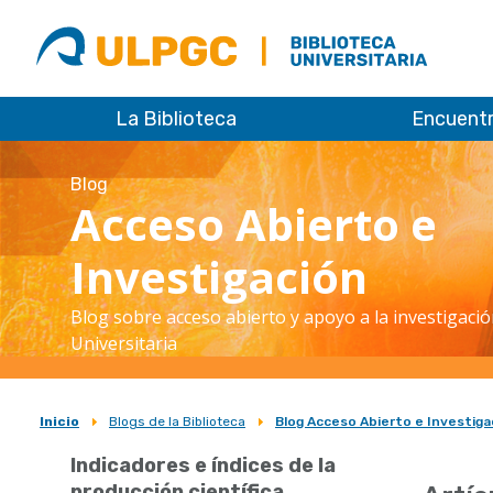
ULPGC
Biblioteca
ULPGC
La Biblioteca
Encuent
Blog
Acceso Abierto e
Investigación
Blog sobre acceso abierto y apoyo a la investigació
Universitaria
Inicio
Blogs de la Biblioteca
Blog Acceso Abierto e Investiga
Sobrescribir
Indicadores e índices de la
enlaces
producción científica