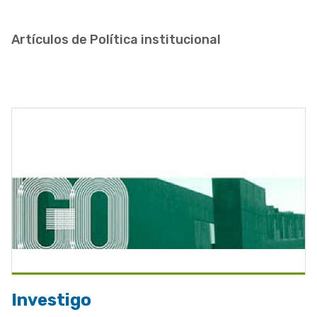
enlaces
de
Artículos de Política institucional
ayuda
a
la
navegación
Investigo