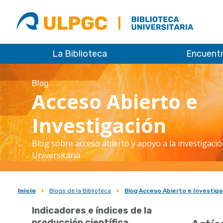
ULPGC
Biblioteca
ULPGC
La Biblioteca
Encuent
Blog
Acceso Abierto e
Investigación
Blog sobre acceso abierto y apoyo a la investigació
Universitaria
Inicio
Blogs de la Biblioteca
Blog Acceso Abierto e Investiga
Sobrescribir
Indicadores e índices de la
enlaces
producción científica