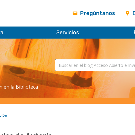
Pregúntanos
ra
Servicios
n en la Biblioteca
ción