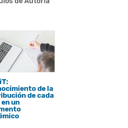
ulos de Autoría
iT:
ocimiento de la
ibución de cada
 en un
mento
émico