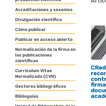
Artíc
de
Acreditaciones y sexenios
ayuda
Divulgación científica
a
la
Cómo publicar
navegación
Publicar en acceso abierto
Normalización de la firma en
las publicaciones
científicas
CRed
Currículum Vítae
recon
Normalizado (CVN)
contr
firma
Gestores bibliográficos
docu
acad
Biblioguías