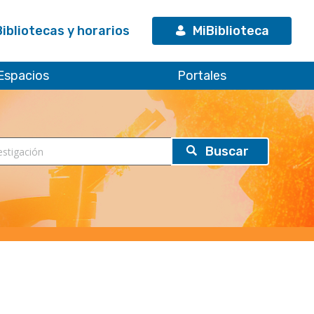
Bibliotecas y horarios
MiBiblioteca
Espacios
Portales