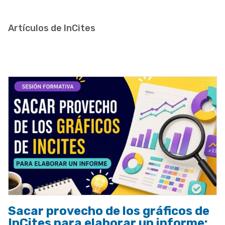
enlaces
de
Artículos de InCites
ayuda
a
la
navegación
Sacar provecho de los gráficos de
InCites para elaborar un informe: