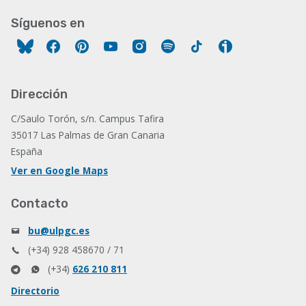
Síguenos en
Facebook
Pinterest
YouTube
Instagram
Spotify
Tiktok
Ivoox
Dirección
C/Saulo Torón, s/n. Campus Tafira
35017 Las Palmas de Gran Canaria
España
Ver en Google Maps
Contacto
bu@ulpgc.es
(+34) 928 458670 / 71
(+34)
626 210 811
Directorio