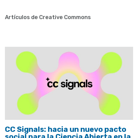
enlaces
de
Artículos de Creative Commons
ayuda
a
la
navegación
CC Signals: hacia un nuevo pacto
social para la Ciencia Abierta en la