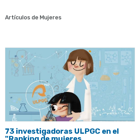
enlaces
de
Artículos de Mujeres
ayuda
a
la
navegación
73 investigadoras ULPGC en el
"Ranking de mujeres