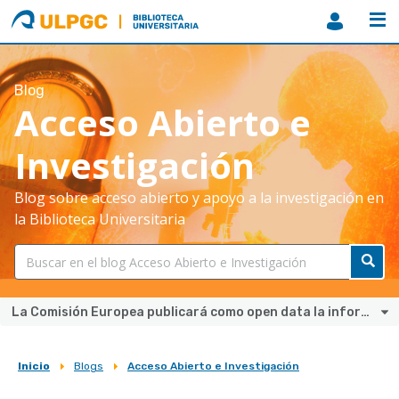
ULPGC
Biblioteca
ULPGC
Blog
Acceso Abierto e
Investigación
Blog sobre acceso abierto y apoyo a la investigación en
la Biblioteca Universitaria
La Comisión Europea publicará como open data la información de las Administraciones Públicas que no contenga datos personales
Inicio
Blogs
Acceso Abierto e Investigación
Sobrescribir