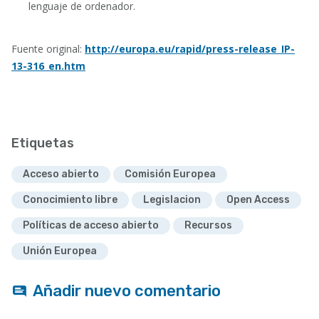
lenguaje de ordenador.
Fuente original:
http://europa.eu/rapid/press-release_IP-
13-316_en.htm
Etiquetas
Acceso abierto
Comisión Europea
Conocimiento libre
Legislacion
Open Access
Políticas de acceso abierto
Recursos
Unión Europea
Añadir nuevo comentario