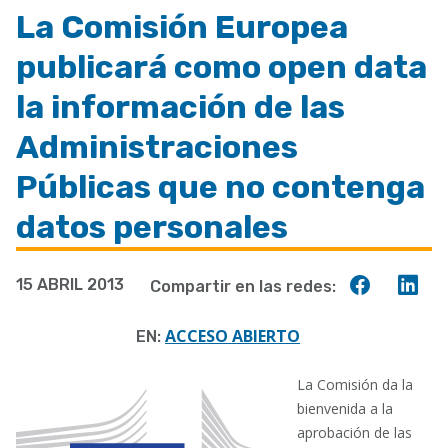
enlaces
La Comisión Europea
de
publicará como open data
ayuda
a
la información de las
la
Administraciones
navegación
Públicas que no contenga
datos personales
Compart
Co
15 ABRIL 2013
Compartir en las redes:
en
en
Faceboo
Lin
ACCESO ABIERTO
EN:
La Comisión da la
bienvenida a la
aprobación de las