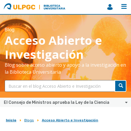
ULPGC
Biblioteca
ULPGC
Blog
Acceso Abierto e
Investigación
Blog sobre acceso abierto y apoyo a la investigación en
la Biblioteca Universitaria
El Consejo de Ministros aprueba la Ley de la Ciencia
Inicio
Blogs
Acceso Abierto e Investigación
Sobrescribir