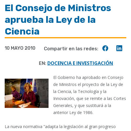
enlaces
El Consejo de Ministros
de
aprueba la Ley de la
ayuda
a
Ciencia
la
navegación
Compart
Co
10 MAYO 2010
Compartir en las redes:
en
en
Faceboo
Lin
DOCENCIA E INVESTIGACIÓN
EN:
El Gobierno ha aprobado en Consejo
de Ministros el proyecto de la Ley de
la Ciencia, la Tecnología y la
Innovación, que se remite a las Cortes
Generales, y que sustituirá a la
anterior Ley de 1986.
La nueva normativa “adapta la legislación al gran progreso