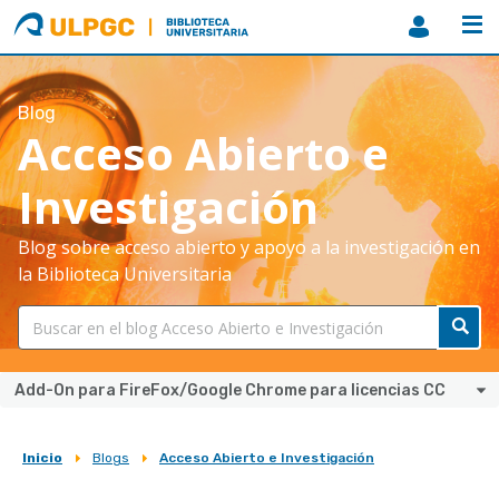
ULPGC
Biblioteca
ULPGC
Blog
Acceso Abierto e
Investigación
Blog sobre acceso abierto y apoyo a la investigación en
la Biblioteca Universitaria
Add-On para FireFox/Google Chrome para licencias CC
Inicio
Blogs
Acceso Abierto e Investigación
Sobrescribir