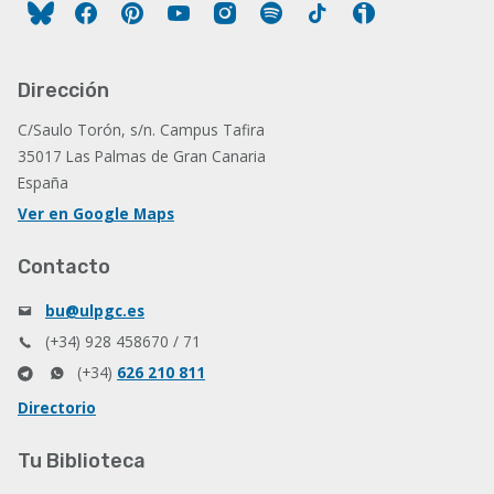
Facebook
Pinterest
YouTube
Instagram
Spotify
Tiktok
Ivoox
Dirección
C/Saulo Torón, s/n. Campus Tafira
35017 Las Palmas de Gran Canaria
España
Ver en Google Maps
Contacto
bu@ulpgc.es
(+34) 928 458670 / 71
(+34)
626 210 811
Directorio
Tu Biblioteca