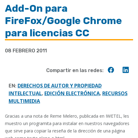
enlaces
Add-On para
de
FireFox/Google Chrome
ayuda
a
para licencias CC
la
navegación
08 FEBRERO 2011
Compart
Co
Compartir en las redes:
en
en
Faceboo
Lin
DERECHOS DE AUTOR Y PROPIEDAD
EN:
INTELECTUAL
EDICIÓN ELECTRÓNICA
RECURSOS
,
,
MULTIMEDIA
Gracias a una nota de Reme Melero, publicada en IWETEL, les
muestro un programita para instalar en nuestros navegadores
que sirve para copiar la reseña de la dirección de una página