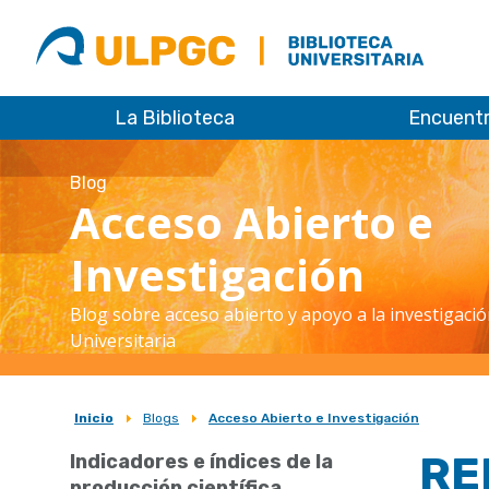
ULPGC
Biblioteca
ULPGC
La Biblioteca
Encuent
Blog
Acceso Abierto e
Investigación
Blog sobre acceso abierto y apoyo a la investigació
Universitaria
Inicio
Blogs
Acceso Abierto e Investigación
Sobrescribir
REB
Indicadores e índices de la
enlaces
producción científica