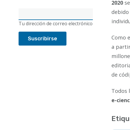
2020
se
debido
Correo
electrónico
individ
Tu dirección de correo electrónico
Como e
a parti
millone
editori
de códi
Todos l
e-cien
Etiqu