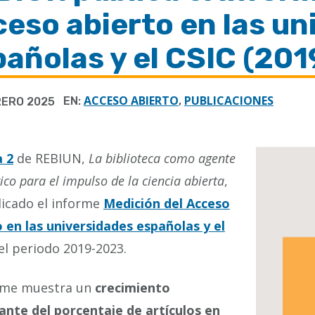
eso abierto en las un
pañolas y el CSIC (20
ACCESO ABIERTO
PUBLICACIONES
EN:
,
RERO 2025
a 2
de REBIUN,
La biblioteca como agente
ico para el impulso de la ciencia abierta
,
licado el informe
Medición del Acceso
 en las universidades españolas y el
del periodo 2019-2023.
orme muestra un
crecimiento
ante del porcentaje de artículos en