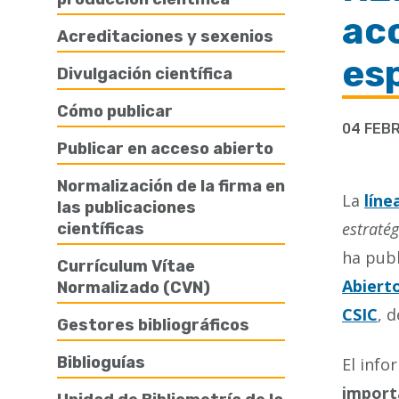
de
acc
Acreditaciones y sexenios
ayuda
es
Divulgación científica
a
la
Cómo publicar
04 FEB
navegación
Publicar en acceso abierto
Normalización de la firma en
La
líne
las publicaciones
estratég
científicas
ha pub
Currículum Vítae
Abierto
Normalizado (CVN)
CSIC
, 
Gestores bibliográficos
Biblioguías
El inf
import