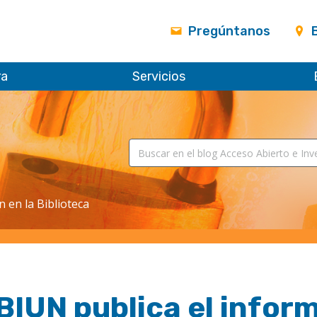
Pregúntanos
ra
Servicios
n en la Biblioteca
IUN publica el inform