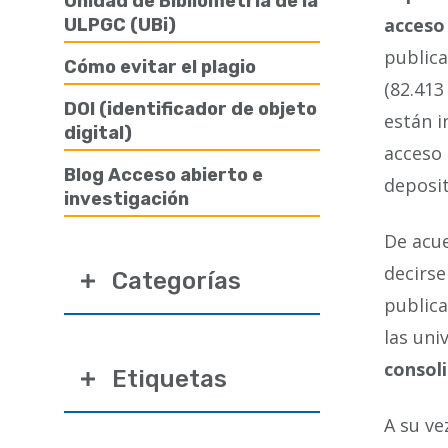
Unidad de Bibliometría de la
acceso
ULPGC (UBi)
publica
Cómo evitar el plagio
(82.413
DOI (identificador de objeto
están i
digital)
acceso 
Blog Acceso abierto e
deposit
investigación
De acue
decirse
Categorías
publica
las uni
consol
Etiquetas
A su ve