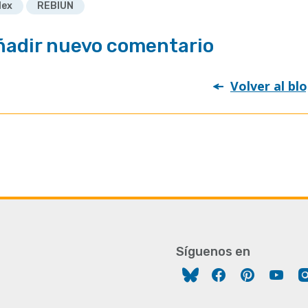
lex
REBIUN
ñadir nuevo comentario
Volver al bl
Síguenos en
Facebook
Pinterest
You