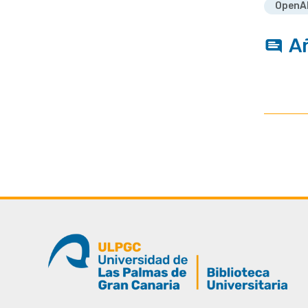
OpenA
A