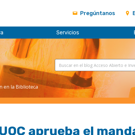
Pregúntanos
ra
Servicios
n en la Biblioteca
 UOC aprueba el mand