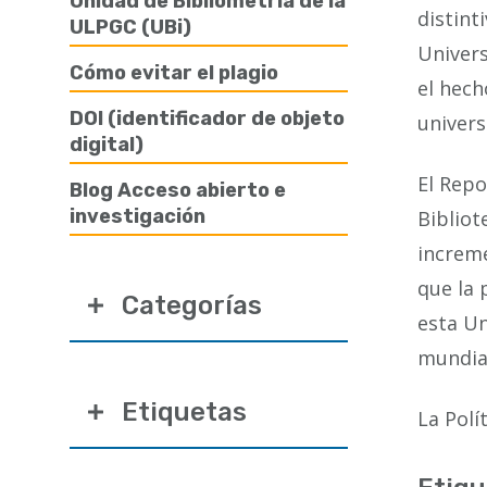
Unidad de Bibliometría de la
distint
ULPGC (UBi)
Univers
Cómo evitar el plagio
el hech
DOI (identificador de objeto
univers
digital)
El Repo
Blog Acceso abierto e
investigación
Bibliot
increme
que la 
Categorías
esta Un
mundia
Etiquetas
La Polí