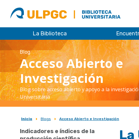
ULPGC
Biblioteca
ULPGC
La Biblioteca
Encuent
Blog
Acceso Abierto e
Investigación
Blog sobre acceso abierto y apoyo a la investigació
Universitaria
Inicio
Blogs
Acceso Abierto e Investigación
Sobrescribir
La
Indicadores e índices de la
enlaces
producción científica