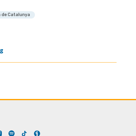
a de Catalunya
og
Tube
Instagram
Spotify
Tiktok
Ivoox