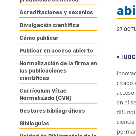
de
ab
Acreditaciones y sexenios
ayuda
Divulgación científica
a
27 OCT
la
Cómo publicar
navegación
Publicar en acceso abierto
Normalización de la firma en
las publicaciones
Innovac
científicas
citado 
Currículum Vítae
acceso 
Normalizado (CVN)
en el s
Gestores bibliográficos
difundi
ciencia
Biblioguías
permane