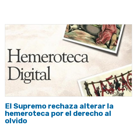
ayuda
a
la
navegación
El Supremo rechaza alterar la
hemeroteca por el derecho al
olvido