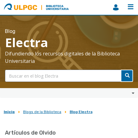
ULPGC
Biblioteca
ULPGC
Blog
Electra
Difundiendo los recursos digitales de la Biblioteca
Universitaria
Inicio
Blogs de la Biblioteca
Blog Electra
Sobrescribir
enlaces
Artículos de Olvido
de