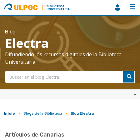
ULPGC
Biblioteca
ULPGC
Blog
Electra
Difundiendo los recursos digitales de la Biblioteca
Universitaria
Inicio
Blogs de la Biblioteca
Blog Electra
Sobrescribir
enlaces
Artículos de Canarias
de