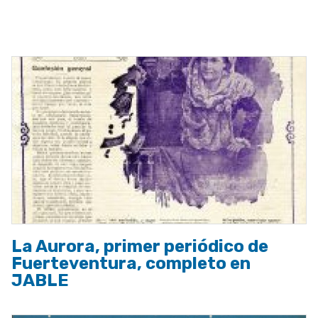
ayuda
a
la
navegación
La Aurora, primer periódico de
Fuerteventura, completo en
JABLE