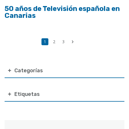
50 años de Televisión española en
Canarias
Paginación
Última
Página
1
Page
2
Page
3
Siguiente
página
actual
página
Categorías
Etiquetas
Correo