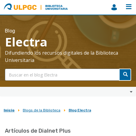
ULPGC
Biblioteca
ULPGC
Blog
Electra
Difundiendo los recursos digitales de la Biblioteca
Universitaria
Inicio
Blogs de la Biblioteca
Blog Electra
Sobrescribir
enlaces
Artículos de Dialnet Plus
de