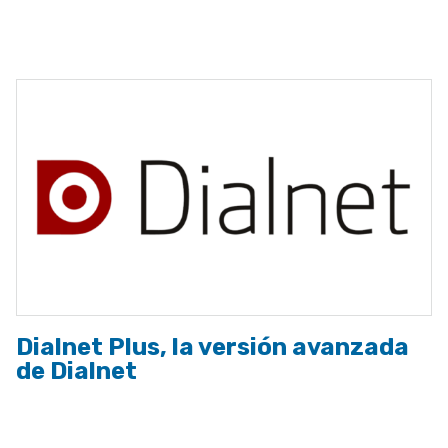
ayuda
a
la
navegación
Dialnet Plus, la versión avanzada
de Dialnet