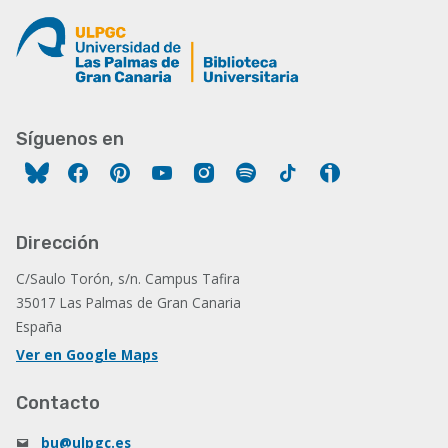
Síguenos en
Facebook
Pinterest
YouTube
Instagram
Spotify
Tiktok
Ivoox
Dirección
C/Saulo Torón, s/n. Campus Tafira
35017 Las Palmas de Gran Canaria
España
Ver en Google Maps
Contacto
bu@ulpgc.es