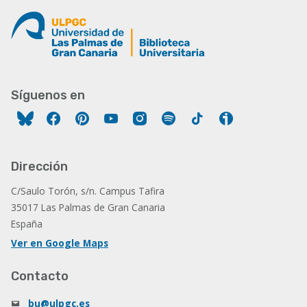
Síguenos en
Facebook
Pinterest
YouTube
Instagram
Spotify
Tiktok
Ivoox
Dirección
C/Saulo Torón, s/n. Campus Tafira
35017 Las Palmas de Gran Canaria
España
Ver en Google Maps
Contacto
bu@ulpgc.es