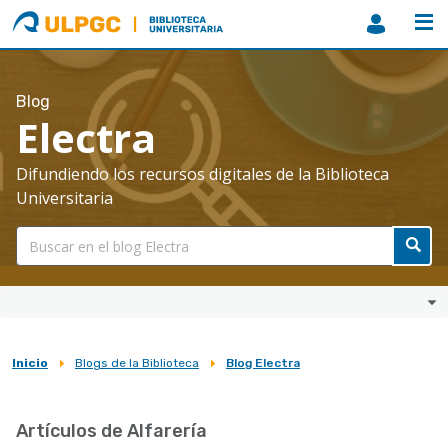
ULPGC
Biblioteca
ULPGC
Blog
Electra
Difundiendo los recursos digitales de la Biblioteca
Universitaria
Inicio
Blogs de la Biblioteca
Blog Electra
Sobrescribir
enlaces
Artículos de Alfarería
de