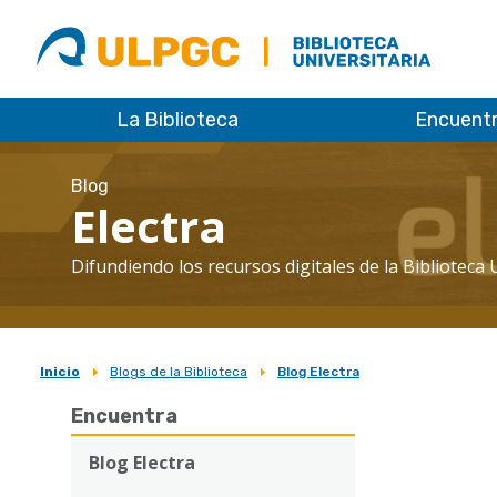
ULPGC
Biblioteca
ULPGC
La Biblioteca
Encuent
Blog
Electra
Difundiendo los recursos digitales de la Biblioteca 
Inicio
Blogs de la Biblioteca
Blog Electra
Sobrescribir
Encuentra
enlaces
de
Blog Electra