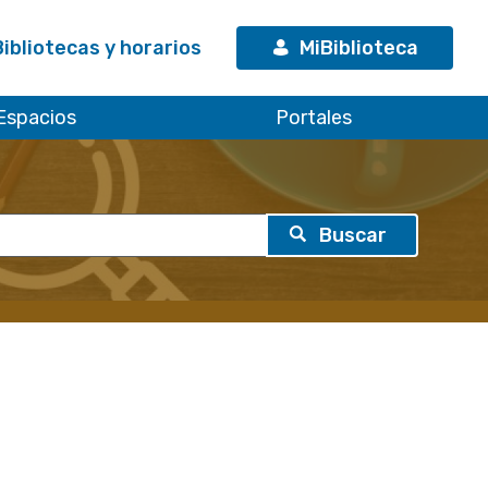
Bibliotecas y horarios
MiBiblioteca
Espacios
Portales