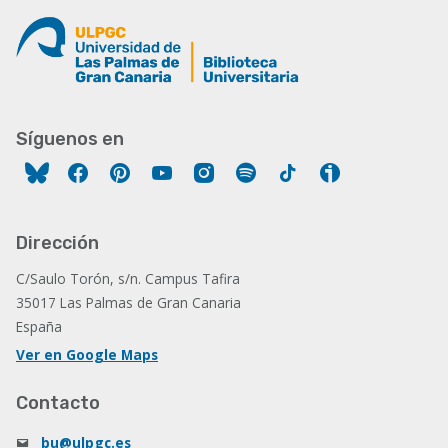
Síguenos en
Facebook
Pinterest
YouTube
Instagram
Spotify
Tiktok
Ivoox
Dirección
C/Saulo Torón, s/n. Campus Tafira
35017 Las Palmas de Gran Canaria
España
Ver en Google Maps
Contacto
bu@ulpgc.es