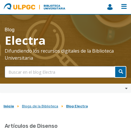
ULPGC
Biblioteca
ULPGC
Blog
Electra
Difundiendo los recursos digitales de la Biblioteca
Universitaria
Inicio
Blogs de la Biblioteca
Blog Electra
Sobrescribir
enlaces
Artículos de Disenso
de