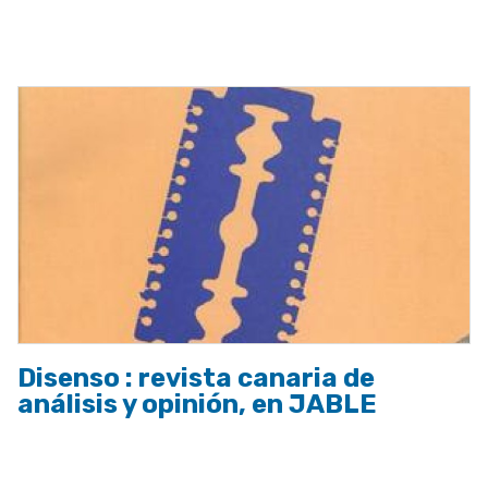
ayuda
a
la
navegación
Disenso : revista canaria de
análisis y opinión, en JABLE