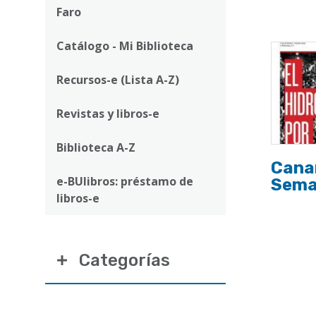
ayuda
Faro
a
Catálogo - Mi Biblioteca
la
navegación
Recursos-e (Lista A-Z)
Revistas y libros-e
Biblioteca A-Z
Cana
e-BUlibros: préstamo de
Sema
libros-e
Categorías