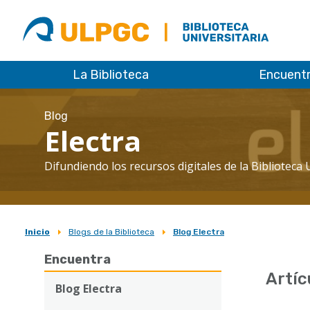
ULPGC
Biblioteca
ULPGC
La Biblioteca
Encuent
Blog
Electra
Difundiendo los recursos digitales de la Biblioteca 
Inicio
Blogs de la Biblioteca
Blog Electra
Sobrescribir
Encuentra
enlaces
Artíc
de
Blog Electra