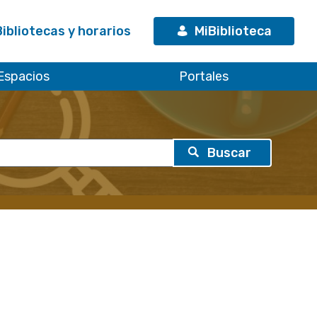
Bibliotecas y horarios
MiBiblioteca
Espacios
Portales